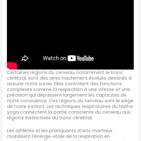
Certaines régions du cerveau, notamment le tronc
cérébral, sont des aires hautement évolués destinés à
assurer notre survie. Elles contrôlent des fonctions
complexes comme la respiration à une vitesse et une
précision qui dépassent largement les capacités de
notre conscience. Ces régions du cerveau sont le siège
de notre instinct. Les techniques respiratoires du hatha
yoga connectent la partie consciente du cerveau aux
régions instinctives du tronc cérébral.
Les athlètes et les pratiquants d’arts martiaux
mobilisent l’énergie vitale de la respiration en