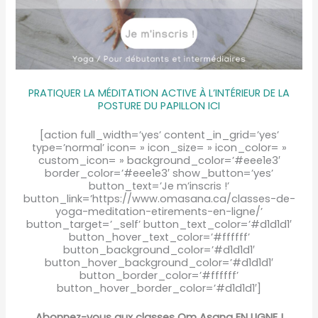
PRATIQUER LA MÉDITATION ACTIVE À L’INTÉRIEUR DE LA
POSTURE DU PAPILLON ICI
[action full_width=’yes’ content_in_grid=’yes’
type=’normal’ icon= » icon_size= » icon_color= »
custom_icon= » background_color=’#eee1e3′
border_color=’#eee1e3′ show_button=’yes’
button_text=’Je m’inscris !’
button_link=’https://www.omasana.ca/classes-de-
yoga-meditation-etirements-en-ligne/’
button_target=’_self’ button_text_color=’#d1d1d1′
button_hover_text_color=’#ffffff’
button_background_color=’#d1d1d1′
button_hover_background_color=’#d1d1d1′
button_border_color=’#ffffff’
button_hover_border_color=’#d1d1d1′]
Abonnez-vous aux classes Om Asana EN LIGNE !