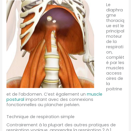
Le
diaphra
gme
thoraciq
ue est le
principal
moteur
de la
respirati
on,
complét
é par les
muscles
access
oires de
la
poitrine
et de l’abdomen. C’est également un
muscle
postural
important avec des connexions
fonctionnelles au plancher pelvien.
Technique de respiration simple
Contrairement à la plupart des autres pratiques de
respiration yogique, apprendre la respiration 2 à 1