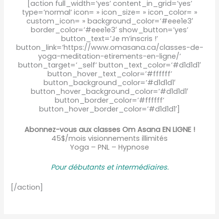
[action full_width=’yes’ content_in_grid=’yes’
type=’normal’ icon= » icon_size= » icon_color= »
custom_icon= » background_color=’#eee1e3′
border_color=’#eee1e3′ show_button=’yes’
button_text=’Je m’inscris !’
button_link=’https://www.omasana.ca/classes-de-
yoga-meditation-etirements-en-ligne/’
button_target=’_self’ button_text_color=’#d1d1d1′
button_hover_text_color=’#ffffff’
button_background_color=’#d1d1d1′
button_hover_background_color=’#d1d1d1′
button_border_color=’#ffffff’
button_hover_border_color=’#d1d1d1′]
Abonnez-vous aux classes Om Asana EN LIGNE !
45$/mois visionnements illimités
Yoga – PNL – Hypnose
Pour débutants et intermédiaire
s.
[/action]