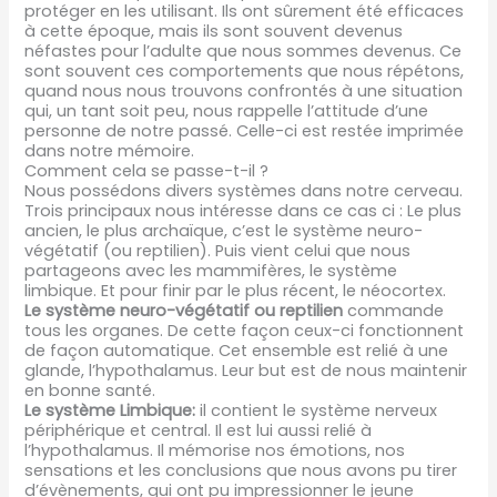
protéger en les utilisant. Ils ont sûrement été efficaces
à cette époque, mais ils sont souvent devenus
néfastes pour l’adulte que nous sommes devenus. Ce
sont souvent ces comportements que nous répétons,
quand nous nous trouvons confrontés à une situation
qui, un tant soit peu, nous rappelle l’attitude d’une
personne de notre passé. Celle-ci est restée imprimée
dans notre mémoire.
Comment cela se passe-t-il ?
Nous possédons divers systèmes dans notre cerveau.
Trois principaux nous intéresse dans ce cas ci : Le plus
ancien, le plus archaïque, c’est le système neuro-
végétatif (ou reptilien). Puis vient celui que nous
partageons avec les mammifères, le système
limbique. Et pour finir par le plus récent, le néocortex.
Le système neuro-végétatif ou reptilien
commande
tous les organes. De cette façon ceux-ci fonctionnent
de façon automatique. Cet ensemble est relié à une
glande, l’hypothalamus. Leur but est de nous maintenir
en bonne santé.
Le système Limbique:
il contient le système nerveux
périphérique et central. Il est lui aussi relié à
l’hypothalamus. Il mémorise nos émotions, nos
sensations et les conclusions que nous avons pu tirer
d’évènements, qui ont pu impressionner le jeune