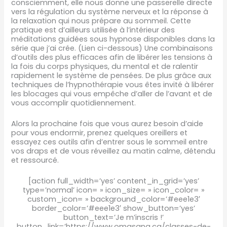
consciemment, elle nous donne une passerelle directe
vers la régulation du système nerveux et la réponse à
la relaxation qui nous prépare au sommeil. Cette
pratique est d’ailleurs utilisée à l’intérieur des
méditations guidées sous hypnose disponibles dans la
série que j’ai crée. (Lien ci-dessous) Une combinaisons
d’outils des plus efficaces afin de libérer les tensions à
la fois du corps physiques, du mental et de ralentir
rapidement le système de pensées. De plus grâce aux
techniques de l’hypnothérapie vous êtes invité à libérer
les blocages qui vous empêche d’aller de l’avant et de
vous accomplir quotidiennement.
Alors la prochaine fois que vous aurez besoin d’aide
pour vous endormir, prenez quelques oreillers et
essayez ces outils afin d’entrer sous le sommeil entre
vos draps et de vous réveillez au matin calme, détendu
et ressourcé.
[action full_width=’yes’ content_in_grid=’yes’
type=’normal’ icon= » icon_size= » icon_color= »
custom_icon= » background_color=’#eee1e3′
border_color=’#eee1e3′ show_button=’yes’
button_text=’Je m’inscris !’
button_link=’https://www.omasana.ca/classes-de-