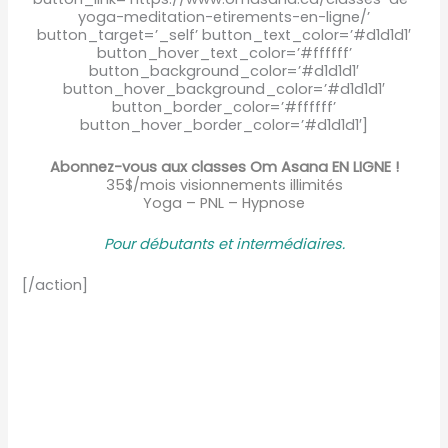
yoga-meditation-etirements-en-ligne/’
button_target=’_self’ button_text_color=’#d1d1d1′
button_hover_text_color=’#ffffff’
button_background_color=’#d1d1d1′
button_hover_background_color=’#d1d1d1′
button_border_color=’#ffffff’
button_hover_border_color=’#d1d1d1′]
Abonnez-vous aux classes Om Asana EN LIGNE !
35$/mois visionnements illimités
Yoga – PNL – Hypnose
Pour débutants et intermédiaire
s.
[/action]