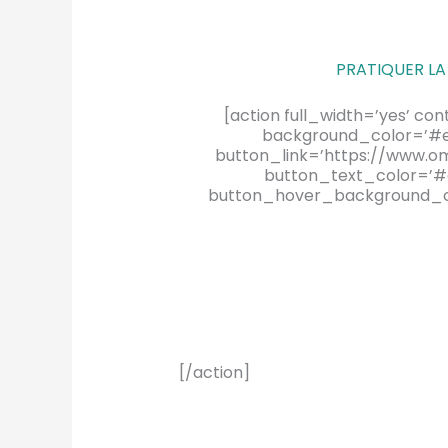
PRATIQUER LA 
[action full_width=’yes’ co
background_color=’#ee
button_link=’https://www.om
button_text_color=’#d
button_hover_background_col
[/action]