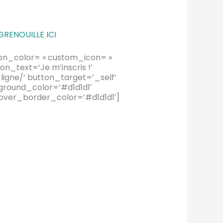
GRENOUILLE ICI
icon_color= » custom_icon= »
_text=’Je m’inscris !’
igne/’ button_target=’_self’
ground_color=’#d1d1d1′
over_border_color=’#d1d1d1′]