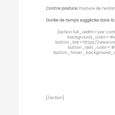
Contre posture:
Posture de l’enfa
Durée de temps suggérée dans la
[action full_width=’yes’ co
background_color=’#ee
button_link=’https://www.om
button_text_color=’#d
button_hover_background_col
[/action]