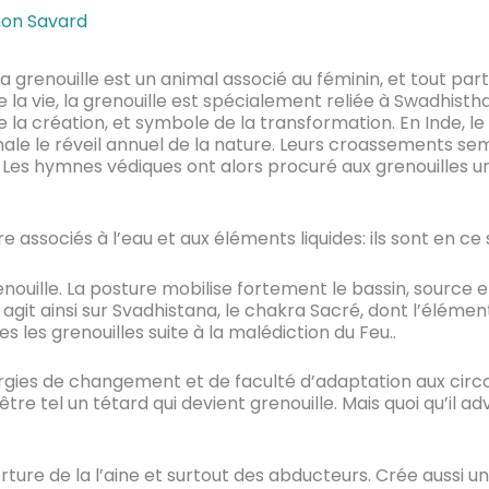
on Savard
la grenouille est un animal associé au féminin, et tout part
 la vie, la grenouille est spécialement reliée à Swadhisth
e la création, et symbole de la transformation. En Inde, l
ale le réveil annuel de la nature. Leurs croassements se
Les hymnes védiques ont alors procuré aux grenouilles un
 associés à l’eau et aux éléments liquides: ils sont en ce 
nouille. La posture mobilise fortement le bassin, source et
 agit ainsi sur Svadhistana, le chakra Sacré, dont l’élément
s les grenouilles suite à la malédiction du Feu..
gies de changement et de faculté d’adaptation aux circo
 tel un tétard qui devient grenouille. Mais quoi qu’il advi
ture de la l’aine et surtout des abducteurs. Crée aussi un