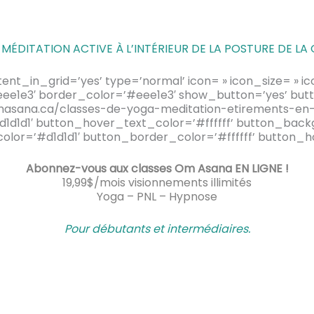
MÉDITATION ACTIVE À L’INTÉRIEUR DE LA POSTURE DE LA 
ntent_in_grid=’yes’ type=’normal’ icon= » icon_size= » 
e1e3′ border_color=’#eee1e3′ show_button=’yes’ button
asana.ca/classes-de-yoga-meditation-etirements-en-l
1d1d1′ button_hover_text_color=’#ffffff’ button_back
or=’#d1d1d1′ button_border_color=’#ffffff’ button_h
Abonnez-vous aux classes Om Asana EN LIGNE !
19,99$/mois visionnements illimités
Yoga – PNL – Hypnose
Pour débutants et intermédiaire
s.