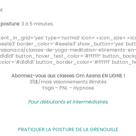
nt
 posture:
3 à 5 minutes.
ntent_in_grid=’yes’ type=’normal’ icon= » icon_size= » 
e1e3′ border_color=’#eee1e3′ show_button=’yes’ button
asana.ca/classes-de-yoga-meditation-etirements-en-l
1d1d1′ button_hover_text_color=’#ffffff’ button_back
or=’#d1d1d1′ button_border_color=’#ffffff’ button_h
Abonnez-vous aux classes Om Asana EN LIGNE !
35$/mois visionnements illimités
Yoga – PNL – Hypnose
Pour débutants et intermédiaire
s.
PRATIQUER LA POSTURE DE LA GRENOUILLE