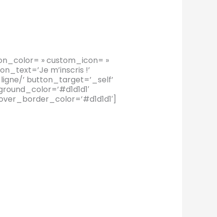
icon_color= » custom_icon= »
_text=’Je m’inscris !’
igne/’ button_target=’_self’
ground_color=’#d1d1d1′
over_border_color=’#d1d1d1′]