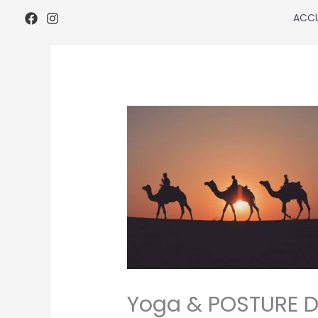
Aller
ACCU
au
contenu
Yoga & POSTURE 