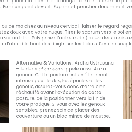
e et placer la pointe de la langue derrière contre le pal
. Fixer un point devant. Expirer et pencher doucement ve
 ou de malaises au niveau cervical, laisser le regard rega
estez doux avec votre nuque. Tirer le sacrum vers le sol e
ou sur un bloc. Puis posez l’autre main (ou les deux main
r d’abord le bout des doigts sur les talons. Si votre soupl
Alternative & Variations :
Ardha Ustrasana
– le demi
chameau
appelé aussi Arc à
genoux. Cette posture est un étirement
intense pour le dos, les épaules et les
genoux, assurez-vous donc d’être bien
réchauffé avant l’exécution de cette
posture, de la positionner vers la fin de
votre pratique. Si vous avez les genoux
sensibles, prenez soin de placer des
couverture ou un bloc mince de mousse..