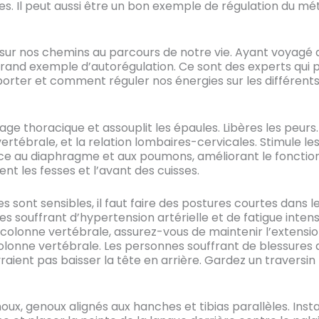
s. Il peut aussi être un bon exemple de régulation du mét
r nos chemins au parcours de notre vie. Ayant voyagé du
 grand exemple d’autorégulation. Ce sont des experts qu
er et comment réguler nos énergies sur les différents
cage thoracique et assouplit les épaules. Libères les peurs
rtébrale, et la relation lombaires-cervicales. Stimule les re
rce au diaphragme et aux poumons, améliorant le fonctio
nt les fesses et l’avant des cuisses.
les sont sensibles, il faut faire des postures courtes dans 
es souffrant d’hypertension artérielle et de fatigue intens
a colonne vertébrale, assurez-vous de maintenir l’extensi
colonne vertébrale. Les personnes souffrant de blessures 
raient pas baisser la tête en arrière. Gardez un traversin 
noux, genoux alignés aux hanches et tibias parallèles. In