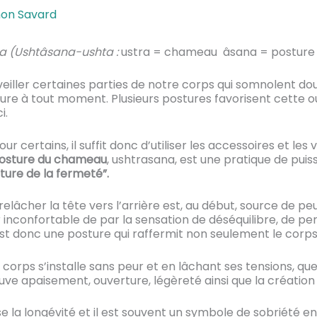
on Savard
a (Ushtâsana-ushta :
ustra = chameau âsana = postur
éveiller certaines parties de notre corps qui somnolent d
ture à tout moment. Plusieurs postures favorisent cette 
i.
r certains, il suffit donc d’utiliser les accessoires et les
posture du chameau
, ushtrasana, est une pratique de puiss
sture de la fermeté”.
relâcher la tête vers l’arrière est, au début, source de pe
r inconfortable de par la sensation de déséquilibre, de p
’est donc une posture qui raffermit non seulement le corps
 corps s’installe sans peur et en lâchant ses tensions, que
rouve apaisement, ouverture, légèreté ainsi que la créatio
la longévité et il est souvent un symbole de sobriété en