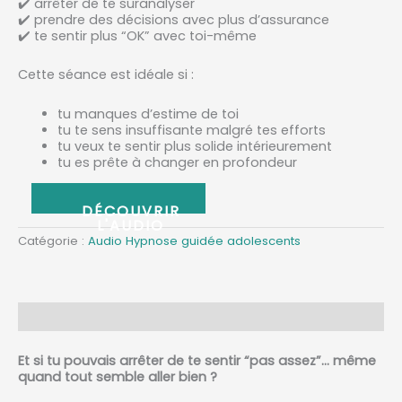
✔️ arrêter de te suranalyser
✔️ prendre des décisions avec plus d’assurance
✔️ te sentir plus “OK” avec toi-même
Cette séance est idéale si :
tu manques d’estime de toi
tu te sens insuffisante malgré tes efforts
tu veux te sentir plus solide intérieurement
tu es prête à changer en profondeur
ABONNEZ-VOUS
Catégorie :
Audio Hypnose guidée adolescents
Description
Et si tu pouvais arrêter de te sentir “pas assez”… même
quand tout semble aller bien ?