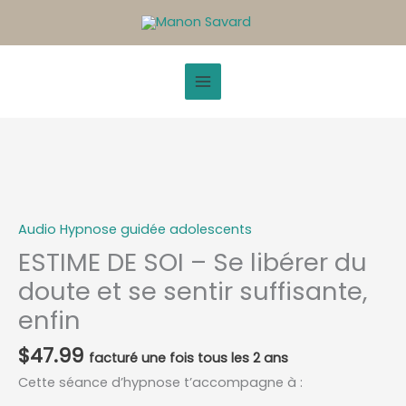
Aller
au
contenu
quantité
de
ESTIME
DE
Audio Hypnose guidée adolescents
SOI
–
ESTIME DE SOI – Se libérer du
Se
doute et se sentir suffisante,
libérer
du
enfin
doute
et
se
$
47.99
sentir
Cette séance d’hypnose t’accompagne à :
suffisante,
enfin