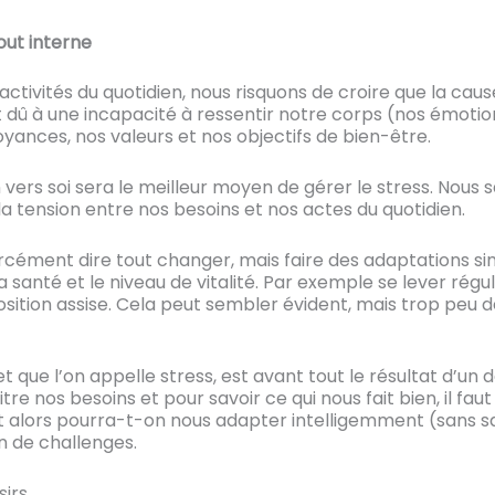
out interne
 activités du quotidien, nous risquons de croire que la caus
 dû à une incapacité à ressentir notre corps (nos émotions
yances, nos valeurs et nos objectifs de bien-être.
 vers soi sera le meilleur moyen de gérer le stress. Nous
la tension entre nos besoins et nos actes du quotidien.
rcément dire tout changer, mais faire des adaptations si
a santé et le niveau de vitalité. Par exemple se lever rég
osition assise. Cela peut sembler évident, mais trop peu d
 et que l’on appelle stress, est avant tout le résultat d’u
tre nos besoins et pour savoir ce qui nous fait bien, il fa
t alors pourra-t-on nous adapter intelligemment (sans sa
 de challenges.
sirs