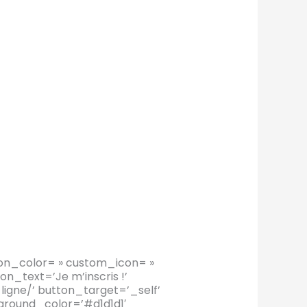
icon_color= » custom_icon= »
_text=’Je m’inscris !’
igne/’ button_target=’_self’
ground_color=’#d1d1d1′