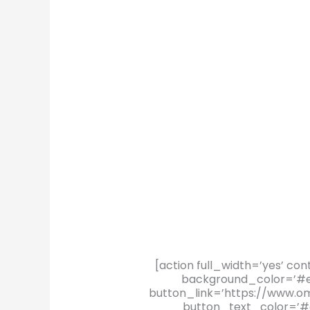
[action full_width=’yes’ co
background_color=’#ee
button_link=’https://www.om
button_text_color=’#d