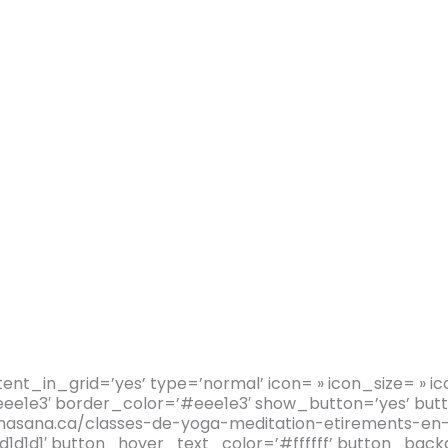
ntent_in_grid=’yes’ type=’normal’ icon= » icon_size= » 
e1e3′ border_color=’#eee1e3′ show_button=’yes’ button
asana.ca/classes-de-yoga-meditation-etirements-en-l
1d1d1′ button_hover_text_color=’#ffffff’ button_back