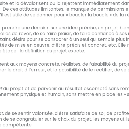
ite et la dévalorisent ou la rejettent immédiatement dans
. De ces attitudes limitantes, le manque de permissions e
 est utile de se donner pour » boucler la boucle » de la ré
 prendre une décision sur une idée précise, un projet bien »
elles de rêver, de se faire plaisir, de faire confiance à se
tains désirs pour se consacrer à un seul qui semble plus 
ités de mise en oeuvre, d’être précis et concret, etc. Ell
étape : la définition du projet exacte.
nt aux moyens concrets, réalistes, de faisabilité du proj
le droit à l’erreur, et la possibilité de le rectifier, de se
t
du projet et de parvenir au résultat escompté sans reme
onnement physique et humain, sans mettre en place les » s
at,
de se sentir valorisée, d’être satisfaite de soi, de prof
 de se congratuler sur le choix du projet, les moyens utilis
tre compétente.