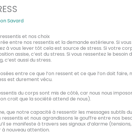
RESS
on Savard
ressentis et nos choix
 crée entre nos ressentis et la demande extérieure. Si vou
z à vous lever tôt cela est source de stress. Si votre cor
tion assise, c’est du stress. Si vous ressentez le besoin d
, c’est aussi du stress.
posées entre ce que l’on ressent et ce que l’on doit faire,
tress est durement vécu.
ssentis du corps sont mis de côté, car nous nous imposons
’on croit que la société attend de nous).
e, que notre capacité à ressentir les messages subtils 
s ressentis et nous agrandissons le gouffre entre nos beso
qu’il se manifeste à travers ses signaux d’alarme (tension
 à nouveau attention.