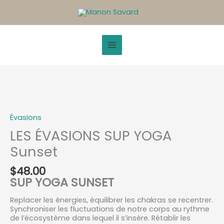
Aller
au
contenu
quantité
de
LES
Évasions
ÉVASIONS
SUP
LES ÉVASIONS SUP YOGA
YOGA
Sunset
Sunset
$
48.00
SUP YOGA
SUNSET
Replacer les énergies, équilibrer les chakras se recentrer.
Synchroniser les fluctuations de notre corps au rythme
de l’écosystème dans lequel il s’insère. Rétablir les