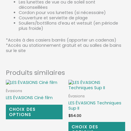
Les lunettes de vue ou de soleil sont
déconseillées
Cordon pour vos lunettes (si nécessaire)
Couverture et serviette de plage
Souliers/bottillons d’eau et wetsuit (en période
plus froide)
*Accès à des casiers barrés (apporter un cadenas)
*Accès au stationnement gratuit et au salles de bains
sur le site
Produits similaires
Ce
Ce
produit
pr
Évasions
a
a
Évasions
LES ÉVASIONS Ciné film
plusieurs
pl
LES ÉVASIONS Techniques
variations.
var
Sup II
Les
Le
CHOIX DES
options
op
OPTIONS
$
54.00
peuvent
pe
être
êt
CHOIX DES
choisies
ch