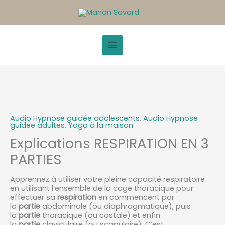
Aller
au
contenu
quantité
de
Explications
Audio Hypnose guidée adolescents
,
Audio Hypnose
RESPIRATION
guidée adultes
,
Yoga à la maison
EN
Explications RESPIRATION EN 3
3
PARTIES
PARTIES
Apprennez à utiliser votre pleine capacité respiratoire
en utilisant l’ensemble de la cage thoracique pour
effectuer sa
respiration
en commencent par
la
partie
abdominale (ou diaphragmatique), puis
la
partie
thoracique (ou costale) et enfin
la
partie
claviculaire (ou scapulaire). C’est