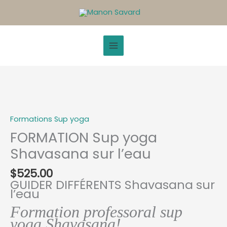
Aller
au
contenu
quantité
de
FORMATION
Formations Sup yoga
Sup
yoga
FORMATION Sup yoga
Shavasana
Shavasana sur l’eau
sur
l'eau
$
525.00
GUIDER DIFFÉRENTS Shavasana sur
l’eau
Formation professoral sup
yoga Shavasana!