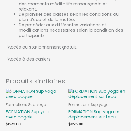
des moments méditatifs ressourçants et
relaxant.
De planifier des classes selon les conditions du
plan d’eau et de la météo.
De procéder aux différentes variations et
modifications nécessaires selon la condition des
participants.
*Accès au stationnement gratuit.
*Accès à des casiers.
Produits similaires
Ce
Ce
produit
pr
a
a
Formations Sup yoga
Formations Sup yoga
plusieurs
pl
FORMATION Sup yoga
FORMATION Sup yoga en
variations.
var
avec pagaie
déplacement sur l’eau
Les
Le
options
op
$
625.00
$
625.00
peuvent
pe