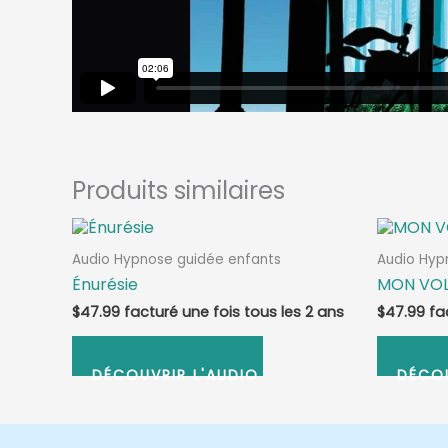
Produits similaires
Audio Hypnose guidée enfants
Audio Hyp
Énurésie
MON VO
$
47.99
$
47.99
ABONNEZ-VOUS
ABON