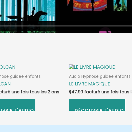
nose guidée enfants
Audio Hypnose guidée enfants
LCAN
LE LIVRE MAGIQUE
$
47.99
NEZ-VOUS
ABONNEZ-VOUS