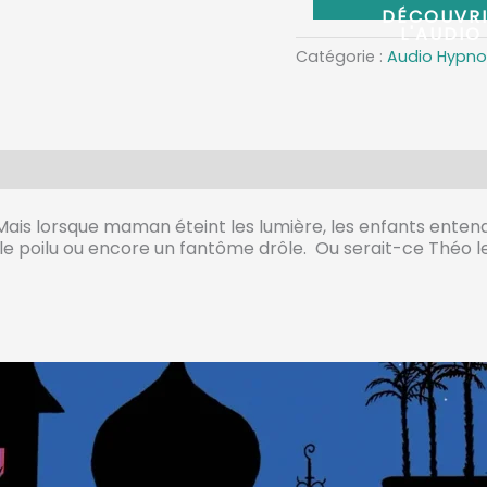
Catégorie :
Audio Hypno
 Mais lorsque maman éteint les lumière, les enfants entenden
e poilu ou encore un fantôme drôle. Ou serait-ce Théo le