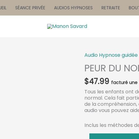
EIL
SÉANCE PRIVÉE
AUDIOS HYPNOSES
RETRAITE
BOU
Audio Hypnose guidée
quantité
de
PEUR DU NO
PEUR
DU
$
47.99
NOIR
ET
Tous les enfants ont d
DES
normal. Cela fait part
OMBRES
de la compréhension, 
audio vous pouvez aide
Inclus les méthodes de
ABONNEZ-VO