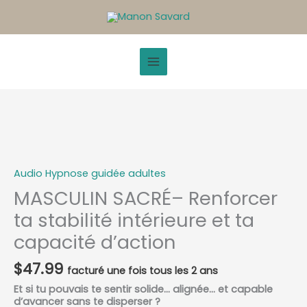
Aller
au
contenu
quantité
de
MASCULIN
SACRÉ–
Audio Hypnose guidée adultes
Renforcer
ta
MASCULIN SACRÉ– Renforcer
stabilité
ta stabilité intérieure et ta
intérieure
et
capacité d’action
ta
capacité
d’action
$
47.99
Et si tu pouvais te sentir solide… alignée… et capable
d’avancer sans te disperser ?