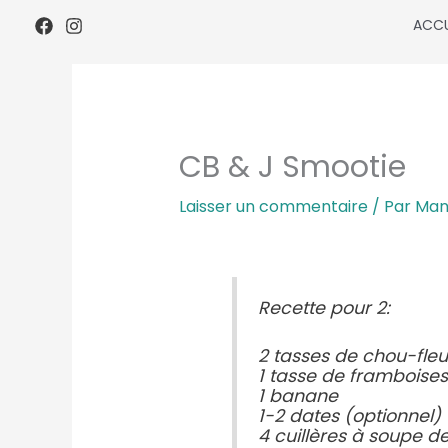
Aller
ACCU
au
contenu
CB & J Smootie
Laisser un commentaire
/ Par
Man
Recette pour 2:
2 tasses de chou-fleu
1 tasse de framboise
1 banane
1-2 dates (optionnel)
4 cuillères à soupe d