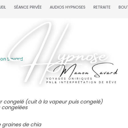
EIL
SÉANCE PRIVÉE
AUDIOS HYPNOSES
RETRAITE
BOU
on Savard
r congelé (cuit à la vapeur puis congelé)
s congelées
e graines de chia