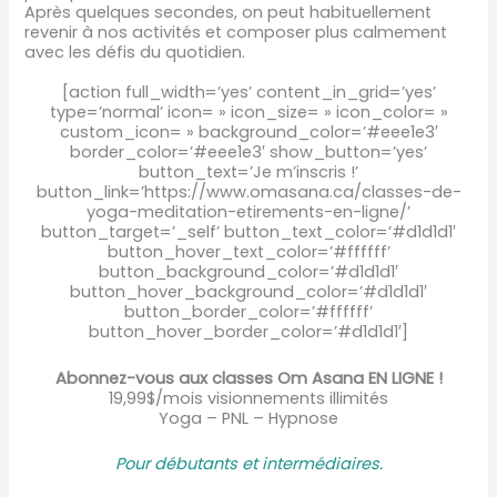
Après quelques secondes, on peut habituellement
revenir à nos activités et composer plus calmement
avec les défis du quotidien.
[action full_width=’yes’ content_in_grid=’yes’
type=’normal’ icon= » icon_size= » icon_color= »
custom_icon= » background_color=’#eee1e3′
border_color=’#eee1e3′ show_button=’yes’
button_text=’Je m’inscris !’
button_link=’https://www.omasana.ca/classes-de-
yoga-meditation-etirements-en-ligne/’
button_target=’_self’ button_text_color=’#d1d1d1′
button_hover_text_color=’#ffffff’
button_background_color=’#d1d1d1′
button_hover_background_color=’#d1d1d1′
button_border_color=’#ffffff’
button_hover_border_color=’#d1d1d1′]
Abonnez-vous aux classes Om Asana EN LIGNE !
19,99$/mois visionnements illimités
Yoga – PNL – Hypnose
Pour débutants et intermédiaire
s.