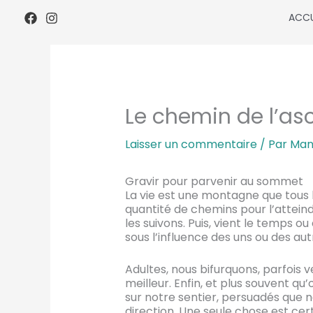
Aller
ACCU
au
contenu
Le chemin de l’as
Laisser un commentaire
/ Par
Man
Gravir pour parvenir au sommet
La vie est une montagne que tous l
quantité de chemins pour l’attein
les suivons. Puis, vient le temps ou
sous l’influence des uns ou des aut
Adultes, nous bifurquons, parfois 
meilleur. Enfin, et plus souvent q
sur notre sentier, persuadés que 
direction. Une seule chose est ce