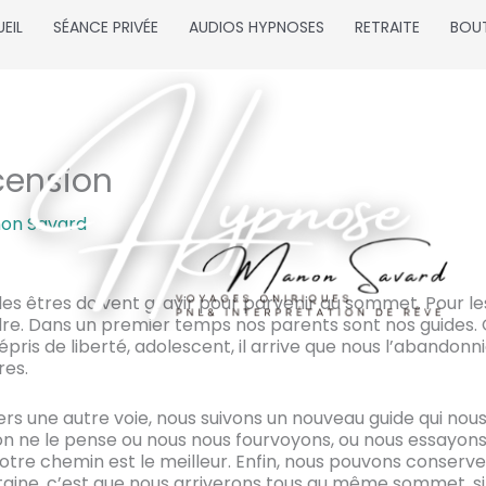
EIL
SÉANCE PRIVÉE
AUDIOS HYPNOSES
RETRAITE
BOU
cension
on Savard
es êtres doivent gravir pour parvenir au sommet. Pour les 
dre. Dans un premier temps nos parents sont nos guides. Q
 épris de liberté, adolescent, il arrive que nous l’abandonn
res.
vers une autre voie, nous suivons un nouveau guide qui no
u’on ne le pense ou nous nous fourvoyons, ou nous essayons
notre chemin est le meilleur. Enfin, nous pouvons conserv
rtaine, c’est que nous arriverons tous au même sommet, si