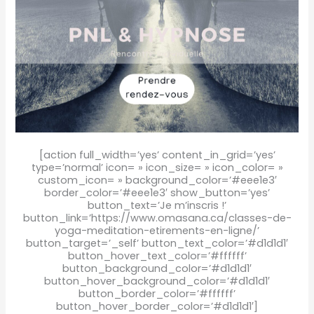
[action full_width=’yes’ content_in_grid=’yes’
type=’normal’ icon= » icon_size= » icon_color= »
custom_icon= » background_color=’#eee1e3′
border_color=’#eee1e3′ show_button=’yes’
button_text=’Je m’inscris !’
button_link=’https://www.omasana.ca/classes-de-
yoga-meditation-etirements-en-ligne/’
button_target=’_self’ button_text_color=’#d1d1d1′
button_hover_text_color=’#ffffff’
button_background_color=’#d1d1d1′
button_hover_background_color=’#d1d1d1′
button_border_color=’#ffffff’
button_hover_border_color=’#d1d1d1′]