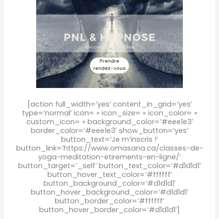
[action full_width=’yes’ content_in_grid=’yes’
type=’normal’ icon= » icon_size= » icon_color= »
custom_icon= » background_color=’#eee1e3′
border_color=’#eee1e3′ show_button=’yes’
button_text=’Je m’inscris !’
button_link=’https://www.omasana.ca/classes-de-
yoga-meditation-etirements-en-ligne/’
button_target=’_self’ button_text_color=’#d1d1d1′
button_hover_text_color=’#ffffff’
button_background_color=’#d1d1d1′
button_hover_background_color=’#d1d1d1′
button_border_color=’#ffffff’
button_hover_border_color=’#d1d1d1′]