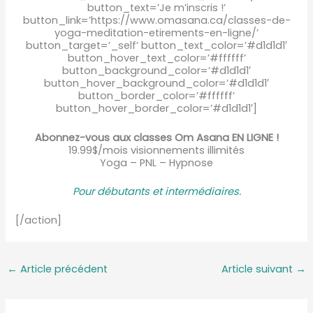
button_text=’Je m’inscris !’
button_link=’https://www.omasana.ca/classes-de-
yoga-meditation-etirements-en-ligne/’
button_target=’_self’ button_text_color=’#d1d1d1′
button_hover_text_color=’#ffffff’
button_background_color=’#d1d1d1′
button_hover_background_color=’#d1d1d1′
button_border_color=’#ffffff’
button_hover_border_color=’#d1d1d1′]
Abonnez-vous aux classes Om Asana EN LIGNE !
19.99$/mois visionnements illimités
Yoga – PNL – Hypnose
Pour débutants et intermédiaire
s.
[/action]
←
Article précédent
Article suivant
→