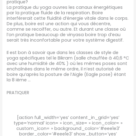
pratique?
La pratique du yoga ouvres les canaux énergétiques
par la pratique fluide de la respiration. Boire
interférerait cette fluidité d’énergie vitale dans le corps.
De plus, boire est une action qui vous décentre,
comme se recoiffer, ou autre. Et durant une classe où
l’on pratique beaucoup de vinyasa boire trop d’eau
serait très inconfortable pour votre système digestif.
Il est bon à savoir que dans les classes de style de
yoga spécifiques tel le Bikram (salle chauffée à 40,6 °C
avec une humidité de 40% ) où les mêmes poses sont
enchaînées dans le même ordre, il n’est autorisé de
boire qu’après la posture de l’Aigle (Eagle pose) étant
la 8 iéme …
PRATIQUER
[action full_width=’yes’ content_in_grid=’yes’
type=’normal’ icon= » icon_size= » icon_color= »
custom_icon= » background_color=’#eee1e3′
border_color=’#eee1e3′ show_button=’yes’