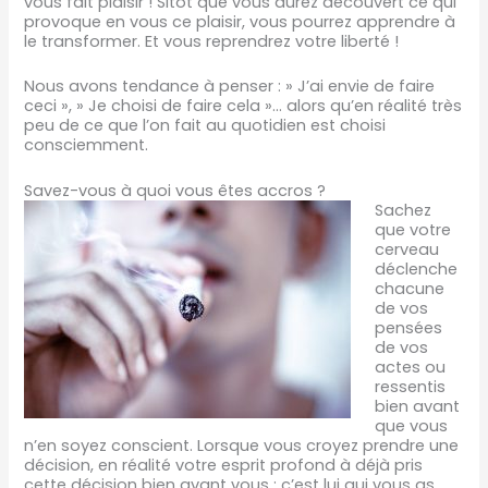
vous fait plaisir ! Sitôt que vous aurez découvert ce qui
provoque en vous ce plaisir, vous pourrez apprendre à
le transformer. Et vous reprendrez votre liberté !
Nous avons tendance à penser : » J’ai envie de faire
ceci », » Je choisi de faire cela »… alors qu’en réalité très
peu de ce que l’on fait au quotidien est choisi
consciemment.
Savez-vous à quoi vous êtes accros ?
Sachez
que votre
cerveau
déclenche
chacune
de vos
pensées
de vos
actes ou
ressentis
bien avant
que vous
n’en soyez conscient. Lorsque vous croyez prendre une
décision, en réalité votre esprit profond à déjà pris
cette décision bien avant vous ; c’est lui qui vous as